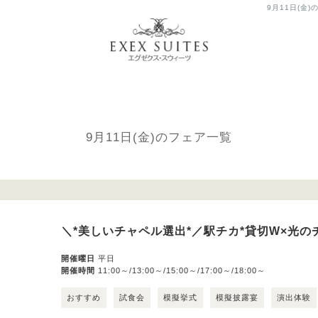
9月11日(金
Bridal Fair
ブライダルフェア
9月11日(金)のフェア一覧
＼*美しいチャペル選出*／駅チカ*貸切W×光
開催曜日
平日
開催時間
11:00～/13:00～/15:00～/17:00～/18:00～
おすすめ
試食会
模擬挙式
模擬披露宴
演出体験