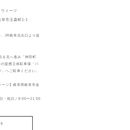
スウィーツ
県岐阜市玉森町1-1
分、JR岐阜北出口より徒
点を北へ進み「神田町
手の提携立体駐車場「パ
ージ」へご駐車ください。
ガレージ】岐阜県岐阜市金
 日・祝日／9:00〜21:00
SS