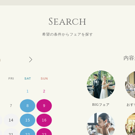
Search
希望の条件からフェアを探す
8
内容
FRI
SAT
SUN
MON
TUE
WE
1
2
1
2
BIGフェア
おす
7
8
9
7
8
9
14
15
16
14
15
16
21
22
23
21
22
23