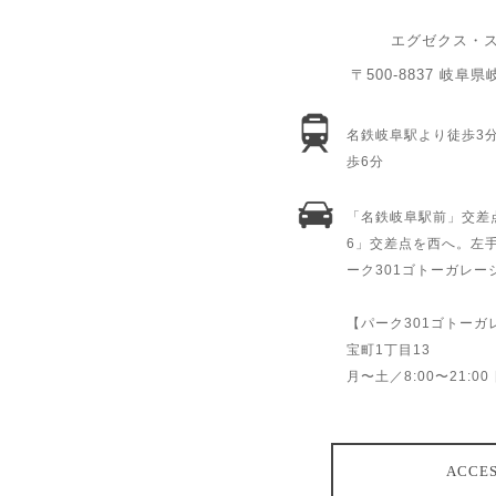
エグゼクス・
〒500-8837 岐阜
名鉄岐阜駅より徒歩3
歩6分
「名鉄岐阜駅前」交差
6」交差点を西へ。左
ーク301ゴトーガレ
【パーク301ゴトー
宝町1丁目13
月〜土／8:00〜21:00
ACCE