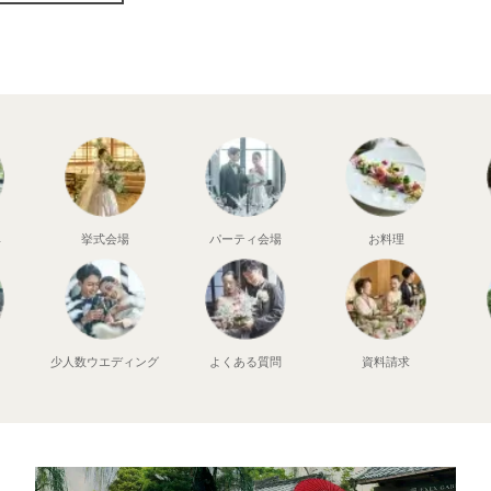
典
挙式会場
パーティ会場
お料理
少人数
ウエディング
よくある質問
資料請求