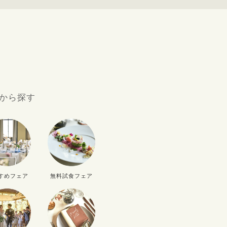
9
から探す
D
THU
FRI
SAT
SUN
3
4
5
6
すめフェア
無料試食フェア
10
11
12
13
17
18
19
20
24
25
26
27