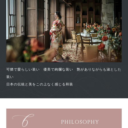
可憐で愛らしい装い 優美で絢爛な装い 艶がありながらも淑とした
装い
日本の伝統と美をこの上なく感じる和装
PHILOSOPHY