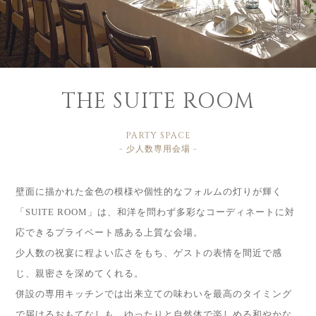
THE SUITE ROOM
PARTY SPACE
- 少人数専用会場 -
壁面に描かれた金色の模様や個性的なフォルムの灯りが輝く
「SUITE ROOM」は、
和洋を問わず多彩なコーディネートに対
応できるプライベート感ある上質な会場。
少人数の祝宴に程よい広さをもち、ゲストの表情を間近で感
じ、親密さを深めてくれる。
併設の専用キッチンでは出来立ての味わいを最高のタイミング
で届けるおもてなしも。
ゆったりと自然体で楽しめる和やかな