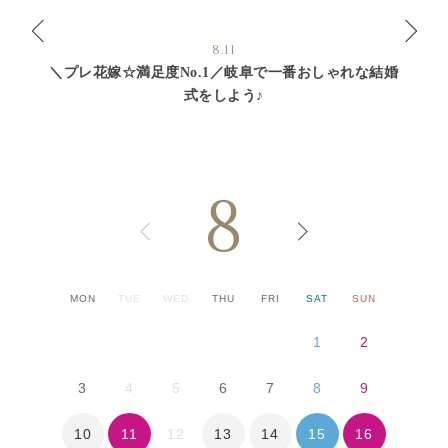
8.11
＼プレ花嫁☆満足度No.1／岐阜で一番おしゃれな結婚
式をしよう♪
8
MON
TUE
WED
THU
FRI
SAT
SUN
1
2
3
4
5
6
7
8
9
10
11
13
14
15
16
12