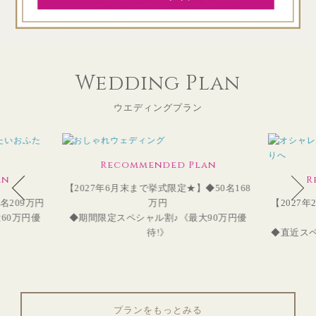
Wedding Plan
ウエディングプラン
Recommended Plan
an
R
【2027年6月末まで挙式限定★】◆50名168
名209万円
万円
【2027
60万円優
◆期間限定スペシャル割♪《最大90万円優
待!》
◆直近スペ
プランをもっとみる