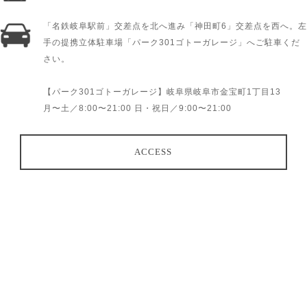
「名鉄岐阜駅前」交差点を北へ進み「神田町6」交差点を西へ。左
手の提携立体駐車場「パーク301ゴトーガレージ」へご駐車くだ
さい。
【パーク301ゴトーガレージ】岐阜県岐阜市金宝町1丁目13
月〜土／8:00〜21:00 日・祝日／9:00〜21:00
ACCESS