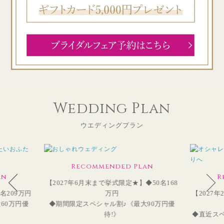
Wedding Plan
ウエディングプラン
Recommended Plan
an
R
【2027年6月末まで挙式限定★】◆50名168
名209万円
万円
【2027
60万円優
◆期間限定スペシャル割♪《最大90万円優
待!》
◆直近スペ