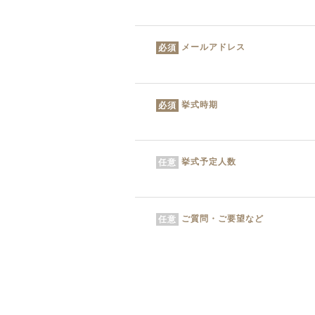
メールアドレス
必須
挙式時期
必須
挙式予定人数
任意
ご質問・ご要望など
任意