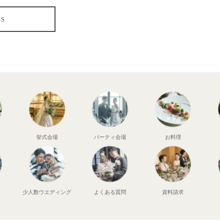
SS
典
挙式会場
パーティ会場
お料理
少人数
ウエディング
よくある質問
資料請求