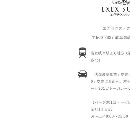
エグゼクス・
〒500-8837 岐阜
名鉄岐阜駅より徒歩3
歩6分
「名鉄岐阜駅前」交差
6」交差点を西へ。左
ーク301ゴトーガレ
【パーク301ゴトー
宝町1丁目13
月〜土／8:00〜21:00