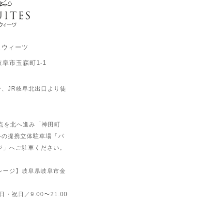
スウィーツ
県岐阜市玉森町1-1
分、JR岐阜北出口より徒
点を北へ進み「神田町
手の提携立体駐車場「パ
ージ」へご駐車ください。
ガレージ】岐阜県岐阜市金
 日・祝日／9:00〜21:00