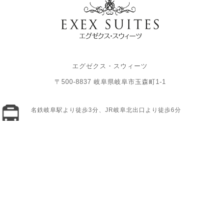
エグゼクス・スウィーツ
〒500-8837 岐阜県岐阜市玉森町1-1
名鉄岐阜駅より徒歩3分、JR岐阜北出口より徒歩6分
「名鉄岐阜駅前」交差点を北へ進み「神田町6」交差点を西へ。左
手の提携立体駐車場「パーク301ゴトーガレージ」へご駐車くだ
さい。
【パーク301ゴトーガレージ】岐阜県岐阜市金宝町1丁目13
月〜土／8:00〜21:00 日・祝日／9:00〜21:00