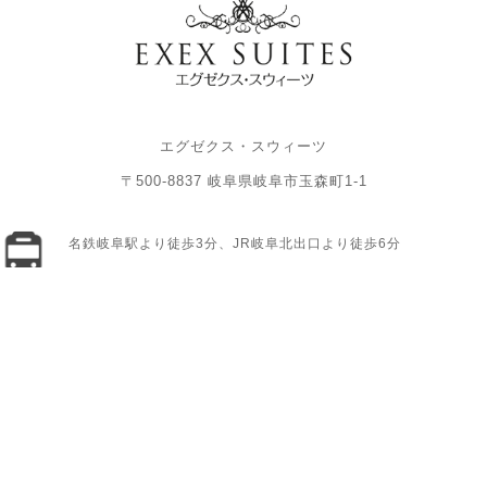
エグゼクス・スウィーツ
〒500-8837 岐阜県岐阜市玉森町1-1
名鉄岐阜駅より徒歩3分、JR岐阜北出口より徒歩6分
「名鉄岐阜駅前」交差点を北へ進み「神田町6」交差点を西へ。左
手の提携立体駐車場「パーク301ゴトーガレージ」へご駐車くだ
さい。
【パーク301ゴトーガレージ】岐阜県岐阜市金宝町1丁目13
月〜土／8:00〜21:00 日・祝日／9:00〜21:00