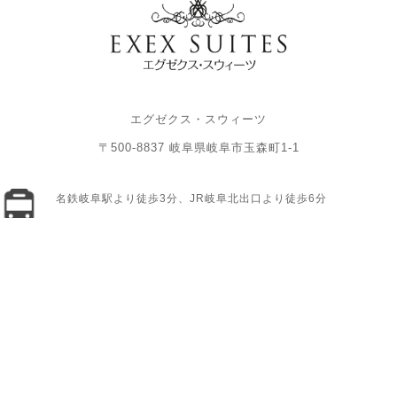
エグゼクス・スウィーツ
〒500-8837 岐阜県岐阜市玉森町1-1
名鉄岐阜駅より徒歩3分、JR岐阜北出口より徒歩6分
「名鉄岐阜駅前」交差点を北へ進み「神田町6」交差点を西へ。左
手の提携立体駐車場「パーク301ゴトーガレージ」へご駐車くだ
さい。
【パーク301ゴトーガレージ】岐阜県岐阜市金宝町1丁目13
月〜土／8:00〜21:00 日・祝日／9:00〜21:00