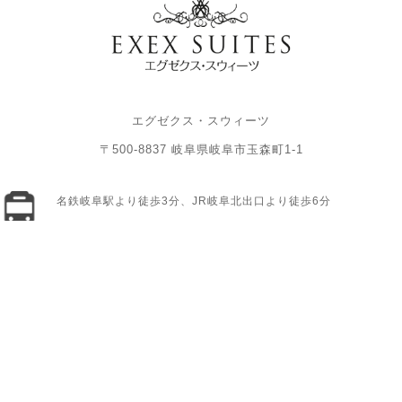
エグゼクス・スウィーツ
〒500-8837 岐阜県岐阜市玉森町1-1
名鉄岐阜駅より徒歩3分、JR岐阜北出口より徒歩6分
「名鉄岐阜駅前」交差点を北へ進み「神田町6」交差点を西へ。左
手の提携立体駐車場「パーク301ゴトーガレージ」へご駐車くだ
さい。
【パーク301ゴトーガレージ】岐阜県岐阜市金宝町1丁目13
月〜土／8:00〜21:00 日・祝日／9:00〜21:00