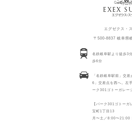
エグゼクス・
〒500-8837 岐阜
名鉄岐阜駅より徒歩3
歩6分
「名鉄岐阜駅前」交差
6」交差点を西へ。左
ーク301ゴトーガレ
【パーク301ゴトー
宝町1丁目13
月〜土／8:00〜21:00