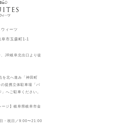
スウィーツ
県岐阜市玉森町1-1
分、JR岐阜北出口より徒
点を北へ進み「神田町
手の提携立体駐車場「パ
ージ」へご駐車ください。
ガレージ】岐阜県岐阜市金
 日・祝日／9:00〜21:00