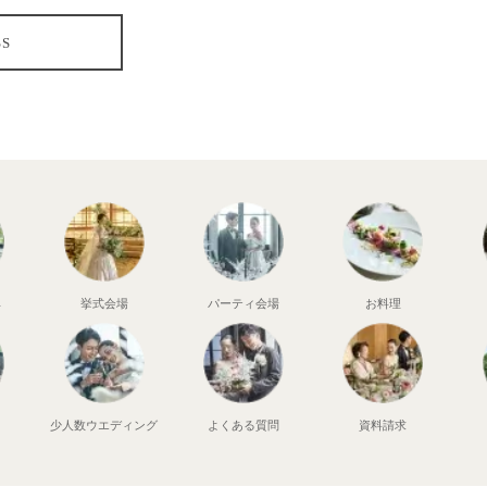
SS
典
挙式会場
パーティ会場
お料理
少人数
ウエディング
よくある質問
資料請求