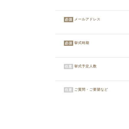
メールアドレス
必須
挙式時期
必須
挙式予定人数
任意
ご質問・ご要望など
任意