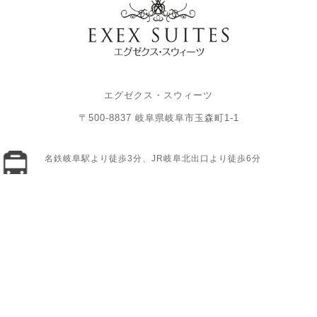
エグゼクス・スウィーツ
〒500-8837 岐阜県岐阜市玉森町1-1
名鉄岐阜駅より徒歩3分、JR岐阜北出口より徒歩6分
「名鉄岐阜駅前」交差点を北へ進み「神田町6」交差点を西へ。左
手の提携立体駐車場「パーク301ゴトーガレージ」へご駐車くだ
さい。
【パーク301ゴトーガレージ】岐阜県岐阜市金宝町1丁目13
月〜土／8:00〜21:00 日・祝日／9:00〜21:00