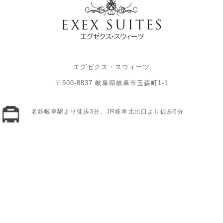
エグゼクス・スウィーツ
〒500-8837 岐阜県岐阜市玉森町1-1
名鉄岐阜駅より徒歩3分、JR岐阜北出口より徒歩6分
「名鉄岐阜駅前」交差点を北へ進み「神田町6」交差点を西へ。左
手の提携立体駐車場「パーク301ゴトーガレージ」へご駐車くだ
さい。
【パーク301ゴトーガレージ】岐阜県岐阜市金宝町1丁目13
月〜土／8:00〜21:00 日・祝日／9:00〜21:00