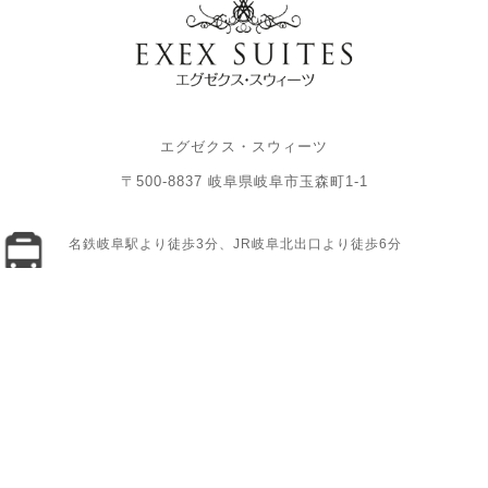
エグゼクス・スウィーツ
〒500-8837 岐阜県岐阜市玉森町1-1
名鉄岐阜駅より徒歩3分、JR岐阜北出口より徒歩6分
「名鉄岐阜駅前」交差点を北へ進み「神田町6」交差点を西へ。左
手の提携立体駐車場「パーク301ゴトーガレージ」へご駐車くだ
さい。
【パーク301ゴトーガレージ】岐阜県岐阜市金宝町1丁目13
月〜土／8:00〜21:00 日・祝日／9:00〜21:00