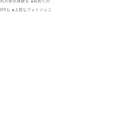
で憧れの挙式体験を ●初めての
00円も ●上質なフォトジェニ