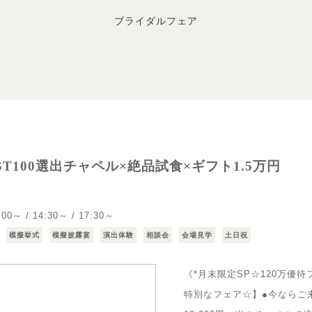
ブライダルフェア
EST100選出チャペル×絶品試食×ギフト1.5万円
:00～ / 14:30～ / 17:30～
模擬挙式
模擬披露宴
演出体験
相談会
会場見学
土日祝
《*月末限定SP☆120万優待
特別なフェア☆】●今ならご