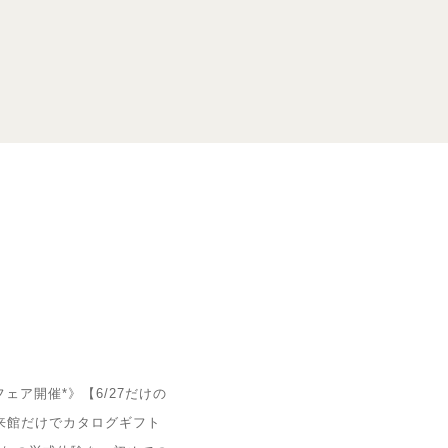
フェア開催*》【6/27だけの
来館だけでカタログギフト