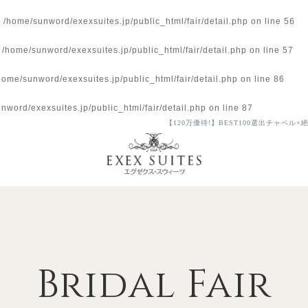
n
/home/sunword/exexsuites.jp/public_html/fair/detail.php
on line
56
n
/home/sunword/exexsuites.jp/public_html/fair/detail.php
on line
57
home/sunword/exexsuites.jp/public_html/fair/detail.php
on line
86
nword/exexsuites.jp/public_html/fair/detail.php
on line
87
【120万優待!】BEST100選出チャペ
Bridal Fair