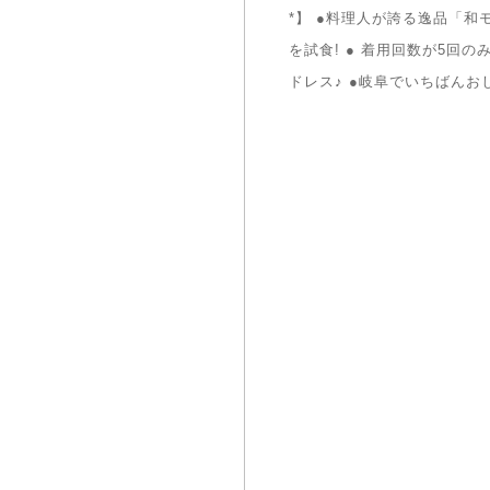
*】 ●料理人が誇る逸品「和
を試食! ● 着用回数が5回の
ドレス♪ ●岐阜でいちばん