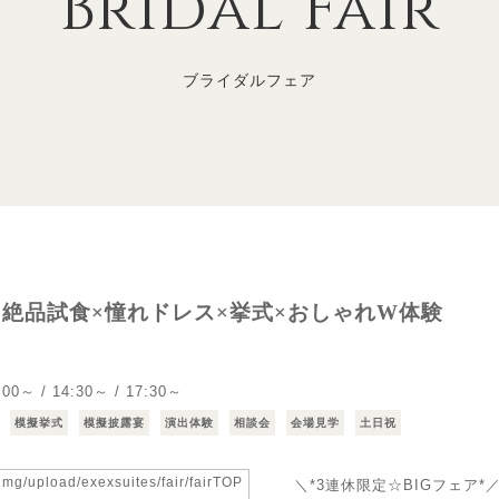
Bridal Fair
ブライダルフェア
*》絶品試食×憧れドレス×挙式×おしゃれW体験
:00～ / 14:30～ / 17:30～
模擬挙式
模擬披露宴
演出体験
相談会
会場見学
土日祝
＼*3連休限定☆BIGフェア*