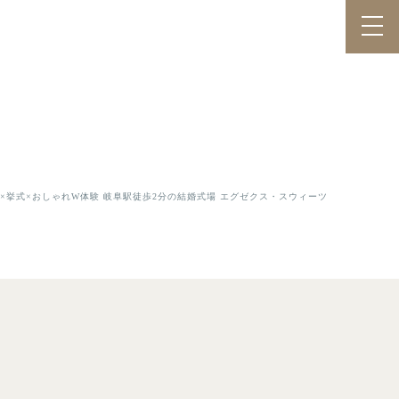
ス×挙式×おしゃれW体験 岐阜駅徒歩2分の結婚式場 エグゼクス・スウィーツ